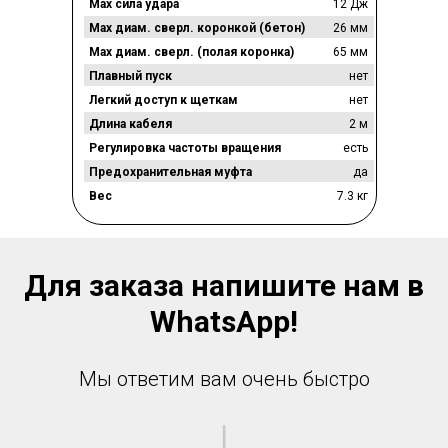
Max сила удара
12 Дж
Max диам. сверл. коронкой (бетон)
26 мм
Max диам. сверл. (полая коронка)
65 мм
Плавный пуск
нет
Легкий доступ к щеткам
нет
Длина кабеля
2 м
Регулировка частоты вращения
есть
Предохранительная муфта
да
Вес
7.3 кг
Для заказа напишите нам в
WhatsApp!
Мы ответим вам очень быстро